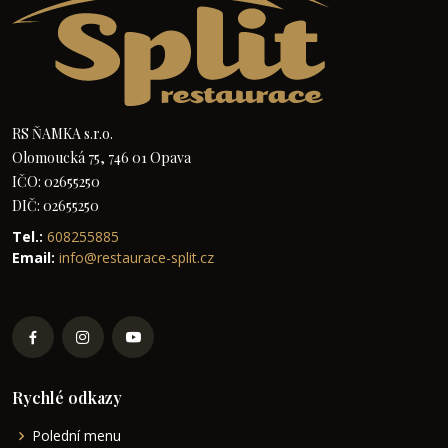
RS ŇAMKA s.r.o.
Olomoucká 75, 746 01 Opava
IČO: 02655250
DIČ: 02655250
Tel.:
608255885
Email:
info@restaurace-split.cz
Rychlé odkazy
Polední menu