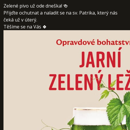
Zelené pivo už ode dneška! 🍻
Přijďte ochutnat a naladit se na sv. Patrika, který nás
čeká už v úterý.
Těšíme se na Vás 🍀